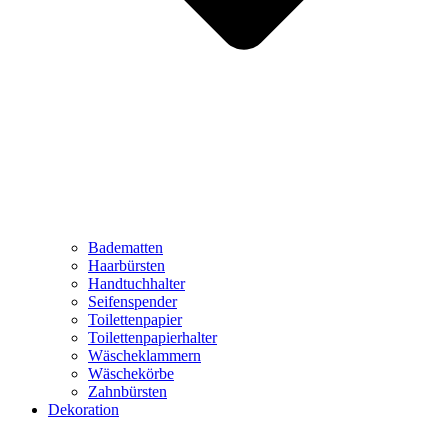
Badematten
Haarbürsten
Handtuchhalter
Seifenspender
Toilettenpapier
Toilettenpapierhalter
Wäscheklammern
Wäschekörbe
Zahnbürsten
Dekoration