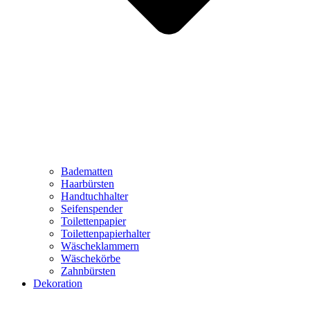
Badematten
Haarbürsten
Handtuchhalter
Seifenspender
Toilettenpapier
Toilettenpapierhalter
Wäscheklammern
Wäschekörbe
Zahnbürsten
Dekoration