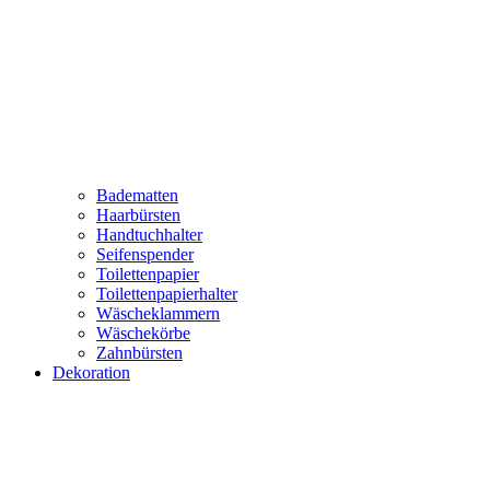
Badematten
Haarbürsten
Handtuchhalter
Seifenspender
Toilettenpapier
Toilettenpapierhalter
Wäscheklammern
Wäschekörbe
Zahnbürsten
Dekoration