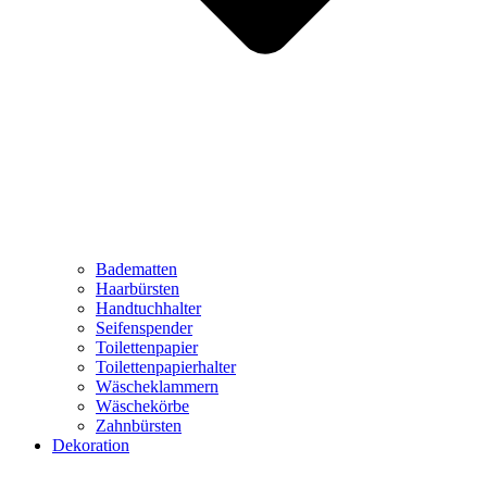
Badematten
Haarbürsten
Handtuchhalter
Seifenspender
Toilettenpapier
Toilettenpapierhalter
Wäscheklammern
Wäschekörbe
Zahnbürsten
Dekoration