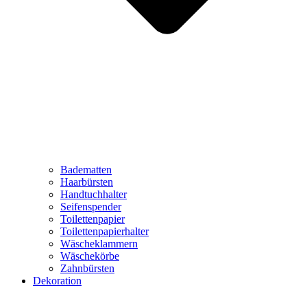
Badematten
Haarbürsten
Handtuchhalter
Seifenspender
Toilettenpapier
Toilettenpapierhalter
Wäscheklammern
Wäschekörbe
Zahnbürsten
Dekoration