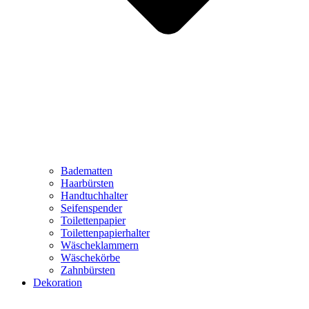
Badematten
Haarbürsten
Handtuchhalter
Seifenspender
Toilettenpapier
Toilettenpapierhalter
Wäscheklammern
Wäschekörbe
Zahnbürsten
Dekoration