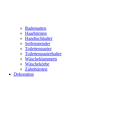
Badematten
Haarbürsten
Handtuchhalter
Seifenspender
Toilettenpapier
Toilettenpapierhalter
Wäscheklammern
Wäschekörbe
Zahnbürsten
Dekoration