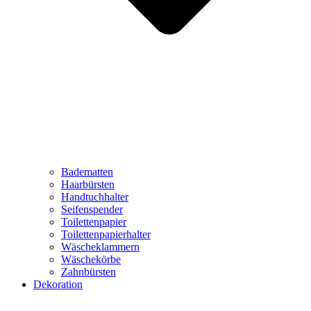
Badematten
Haarbürsten
Handtuchhalter
Seifenspender
Toilettenpapier
Toilettenpapierhalter
Wäscheklammern
Wäschekörbe
Zahnbürsten
Dekoration