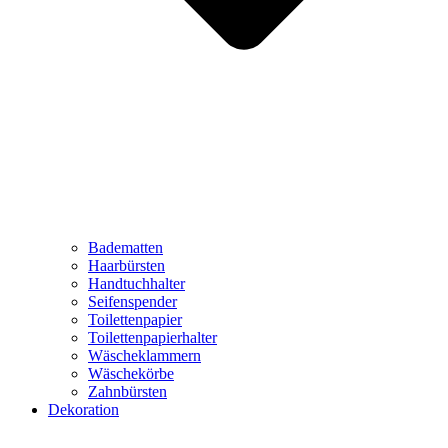
Badematten
Haarbürsten
Handtuchhalter
Seifenspender
Toilettenpapier
Toilettenpapierhalter
Wäscheklammern
Wäschekörbe
Zahnbürsten
Dekoration