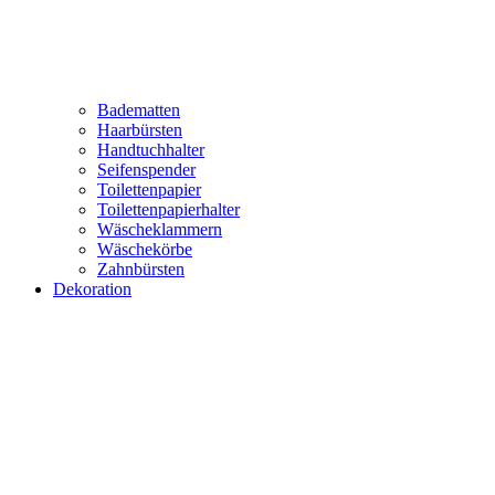
Badematten
Haarbürsten
Handtuchhalter
Seifenspender
Toilettenpapier
Toilettenpapierhalter
Wäscheklammern
Wäschekörbe
Zahnbürsten
Dekoration