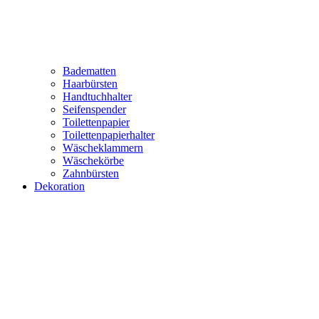
Badematten
Haarbürsten
Handtuchhalter
Seifenspender
Toilettenpapier
Toilettenpapierhalter
Wäscheklammern
Wäschekörbe
Zahnbürsten
Dekoration