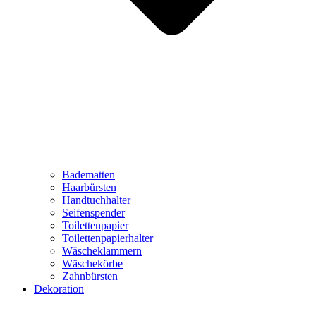
Badematten
Haarbürsten
Handtuchhalter
Seifenspender
Toilettenpapier
Toilettenpapierhalter
Wäscheklammern
Wäschekörbe
Zahnbürsten
Dekoration